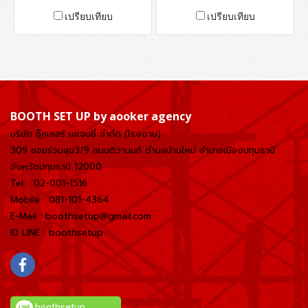
เปรียบเทียบ
เปรียบเทียบ
BOOTH SET UP by aooker agency
บริษัท อุ๊คเคอร์ เอเจนซี่ จำกัด (โรงงาน)
309 ซอยร่วมสุข3/9 ถนนติวานนท์ ตำบลบ้านใหม่
อำเภอเมืองปทุมธานี
จังหวัดปทุมธานี 12000
Tel. : 02-001-1516
Mobile : 081-101-4364
E-Mail : boothsetup@gmail.com
ID LINE : boothsetup
boothsetup