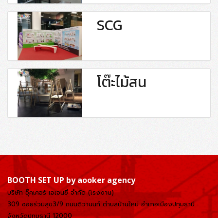
SCG
โต๊ะไม้สน
BOOTH SET UP by aooker agency
บริษัท อุ๊คเคอร์ เอเจนซี่ จำกัด (โรงงาน)
309 ซอยร่วมสุข3/9 ถนนติวานนท์ ตำบลบ้านใหม่
อำเภอเมืองปทุมธานี
จังหวัดปทุมธานี 12000